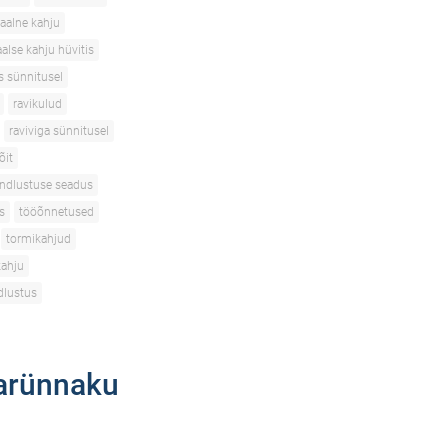
aalne kahju
alse kahju hüvitis
s sünnitusel
ravikulud
raviviga sünnitusel
õit
indlustuse seadus
s
tööõnnetused
tormikahjud
kahju
dlustus
rarünnaku