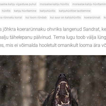
aalne kahju vigastuse puhul
moraalse kahju hüvitis
moraalse kahju hüvitami
hüvitis
kahju hüvitamine
kahjuhüvitis
kahjuhüvitise taotlemine
ma rünnaku korral
kui loom ründab
kui suur on kahjuhüvitis
koerarünnak
k
s jõhkra koerarünnaku ohvriks langenud Sandrat, ke
alju tähelepanu pälvinud. Tema lugu toob välja lüng
, mis ei võimalda hooletult omanikult looma ära võ