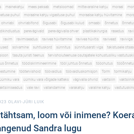
s
mainekahju
mees peksab
metsloomad
mittevaraline kahju
moraal
mor
netuse puhul
moraalne kahju vigastuse puhul
moraalse kahju hüvitamine
mora
ohvriabi
ohvriabifond
õigusabi
õigusabi kulud
omaabi
õnnetus
õnnetu
dikindlustus
perevägivald
perevägivalla ohver
plastikakirurgia
rasedus
ravi
ravim
ravimiseadus
ravivea hüvitamine
ravivea hüvitis
ravivead
raviviga
utused
solvamine
suhtluskord
sünnitus
sünnitusarsti viga
takistusele otsas
tsioon
tasuta juristi teenus
tervishoiuteenuse osutajatele kohustusliku vastutusk
tus õnnetus
töödiskrimineerimine
tööl juhtus õnnetus
tööohutus
tööõnnetu
gestumine
töötervishoid
töövaidlus
töövaidluskomisjon
Torm
tormikahju
üürniku vara
üürniku vara võlgade katteks
vägivalla ohvrid
vaktsiiin
vaktsiini
aktsiiniseadus
vale ravi
vallandamine
varakahju
varaline kahju
vastutuskin
023
OLAVI-JÜRI LUIK
tähtsam, loom või inimene? Koe
langenud Sandra lugu