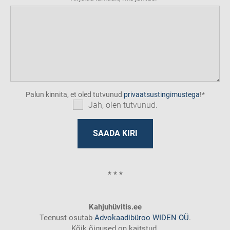
Palun kinnita, et oled tutvunud
privaatsustingimustega
!
Jah, olen tutvunud.
* * *
Kahjuhüvitis.ee
Teenust osutab
Advokaadibüroo WIDEN OÜ
.
Kõik õigused on kaitstud.