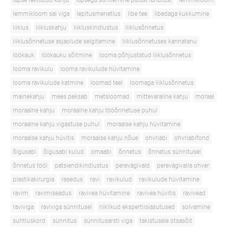
lapse tekitatud kahju
lapsega suhtlemine pärast lahutust
lemmikloom
lemmikloom sai viga
lepitusmenetlus
libe tee
libedaga kukkumine
liiklus
liikluskahju
liikluskindlustus
liiklusõnnetus
liiklusõnnetuse asjaolude selgitamine
liiklusõnnetuses kannatanu
löökauk
löökauku sõitmine
looma põhjustatud liiklusõnnetus
looma ravikulu
looma ravikulude hüvitamine
looma ravikulude katmine
loomad teel
loomaga liiklusõnnetus
mainekahju
mees peksab
metsloomad
mittevaraline kahju
moraal
moraalne kahju
moraalne kahju tööõnnetuse puhul
moraalne kahju vigastuse puhul
moraalse kahju hüvitamine
moraalse kahju hüvitis
moraalse kahju nõue
ohvriabi
ohvriabifond
õigusabi
õigusabi kulud
omaabi
õnnetus
õnnetus sünnitusel
õnnetus tööl
patsiendikindlustus
perevägivald
perevägivalla ohver
plastikakirurgia
rasedus
ravi
ravikulud
ravikulude hüvitamine
ravim
ravimiseadus
ravivea hüvitamine
ravivea hüvitis
ravivead
raviviga
raviviga sünnitusel
riiklikud ekspertiisiasutused
solvamine
suhtluskord
sünnitus
sünnitusarsti viga
takistusele otsasõit