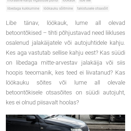
moraalne kahju vigastuse puhul
löökauk
libe tee
libedaga kukkumine
löökauku sõitmine
takistusele otsasõit
Libe tänav, löökauk, lume all olevad
betoontõkised – tihti põhjustavad need liikluses
osalenud jalakäijatele või autojuhtidele kahju.
Kes aga vastutab sellise kahju eest? Kas süüdi
on libedaga mitte-arvestav jalakäija või siis
hoopis teeomanik, kes teed ei liivatanud? Kas
löökauku sõites või lume all olevale
betoontõkisele otsasõites on süüdi autojuht,
kes ei olnud piisavalt hoolas?