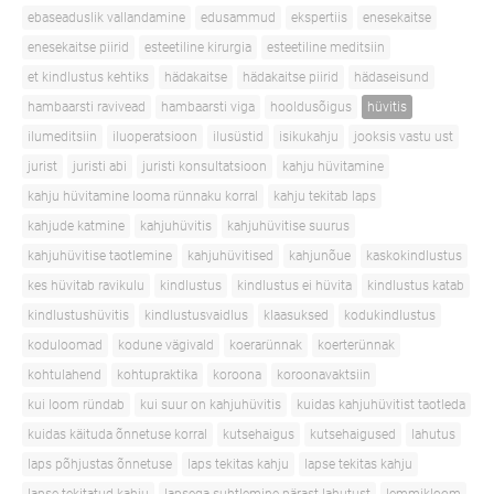
ebaseaduslik vallandamine
edusammud
ekspertiis
enesekaitse
enesekaitse piirid
esteetiline kirurgia
esteetiline meditsiin
et kindlustus kehtiks
hädakaitse
hädakaitse piirid
hädaseisund
hambaarsti ravivead
hambaarsti viga
hooldusõigus
hüvitis
ilumeditsiin
iluoperatsioon
ilusüstid
isikukahju
jooksis vastu ust
jurist
juristi abi
juristi konsultatsioon
kahju hüvitamine
kahju hüvitamine looma rünnaku korral
kahju tekitab laps
kahjude katmine
kahjuhüvitis
kahjuhüvitise suurus
kahjuhüvitise taotlemine
kahjuhüvitised
kahjunõue
kaskokindlustus
kes hüvitab ravikulu
kindlustus
kindlustus ei hüvita
kindlustus katab
kindlustushüvitis
kindlustusvaidlus
klaasuksed
kodukindlustus
koduloomad
kodune vägivald
koerarünnak
koerterünnak
kohtulahend
kohtupraktika
koroona
koroonavaktsiin
kui loom ründab
kui suur on kahjuhüvitis
kuidas kahjuhüvitist taotleda
kuidas käituda õnnetuse korral
kutsehaigus
kutsehaigused
lahutus
laps põhjustas õnnetuse
laps tekitas kahju
lapse tekitas kahju