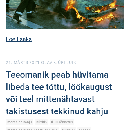
Loe lisaks
21. MÄRTS 2021
OLAVI-JÜRI LUIK
Teeomanik peab hüvitama
libeda tee tõttu, löökaugust
või teel mittenähtavast
takistusest tekkinud kahju
moraalne kahju
hüvitis
liiklusõnnetus