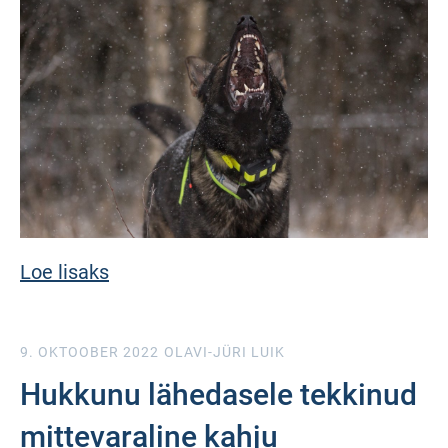
Loe lisaks
9. OKTOOBER 2022
OLAVI-JÜRI LUIK
Hukkunu lähedasele tekkinud
mittevaraline kahju