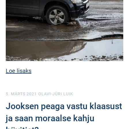
Loe lisaks
5. MÄRTS 2021
OLAVI-JÜRI LUIK
Jooksen peaga vastu klaasust
ja saan moraalse kahju