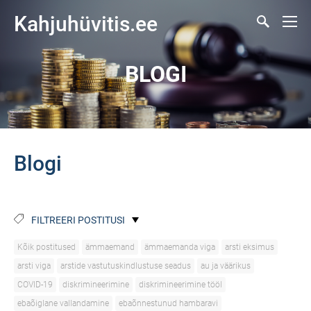
Kahjuhüvitis.ee
BLOGI
Blogi
FILTREERI POSTITUSI
Kõik postitused
ämmaemand
ämmaemanda viga
arsti eksimus
arsti viga
arstide vastutuskindlustuse seadus
au ja väärikus
COVID-19
diskrimineerimine
diskrimineerimine tööl
ebaõiglane vallandamine
ebaõnnestunud hambaravi