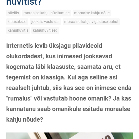
hüvitist?
hüvitis
moraalse kahju hüvitamine
moraalse kahju nõue
klaasuksed
jooksis vastu ust
moraalne kahju vigastuse puhul
kahjuhüvitis
kahjuhüvitised
Internetis levib üksjagu pilavideoid
olukordadest, kus inimesed jooksevad
kogemata läbi klaasuste, saamata aru, et
tegemist on klaasiga. Kui aga selline asi
reaalselt juhtub, siis kas see on inimese enda
"rumalus" või vastutab hoone omanik? Ja kas
kannatanu saab omanikule esitada moraalse
kahju nõude?