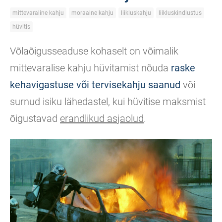
mittevaraline kahju
moraalne kahju
liikluskahju
liikluskindlustus
hüvitis
Võlaõigusseaduse kohaselt on võimalik
mittevaralise kahju hüvitamist nõuda
raske
kehavigastuse või tervisekahju saanud
või
surnud isiku lähedastel, kui hüvitise maksmist
õigustavad
erandlikud asjaolud
.