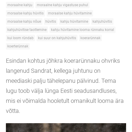
moraalne kahju
moraalne kahju vigastuse puhul
moraalse kahju hüvitis
moraalse kahju hüvitamine
moraalse kahju nõue
hüvitis
kahju hüvitamine
kahjuhüvitis
kahjuhüvitise taotlemine
kahju hüvitamine looma rünnaku korral
kui loom ründab
kui suur on kahjuhüvitis
koerarünnak
koerterünnak
Esindan kohtus jõhkra koerarünnaku ohvriks
langenud Sandrat, kellega juhtunu on
meediaski palju tähelepanu pälvinud. Tema
lugu toob välja lünga Eesti seadusandluses,
mis ei võimalda hooletult omanikult looma ära
võtta.