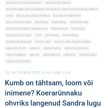
tasuta juristi konsultatsioon
tasuta juristi teenus
tervishoiuteenuse osutajatele kohustusliku vastutuskindlustuse seadus
tokvs
töö juures juhtus õnnetus
töödiskrimineerimine
tööl juhtus õnnetus
tööohutus
tööõnnetus
tööõnnetused
tööst põhjustatud haigestumine
töötervishoid
töövaidlus
töövaidluskomisjon
Torm
tormikahju
tormikahjud
üürileandja õigused
üürniku vara
üürniku vara võlgade katteks
vägivalla ohvrid
vaktsiiin
vaktsiinikahju
vaktsiinikindlustus
vaktsiiniseadus
vale ravi
vallandamine
varakahju
varaline kahju
vastutuskindlustus
24. OKTOOBER 2023
OLAVI-JÜRI LUIK
Kumb on tähtsam, loom või
inimene? Koerarünnaku
ohvriks langenud Sandra lugu