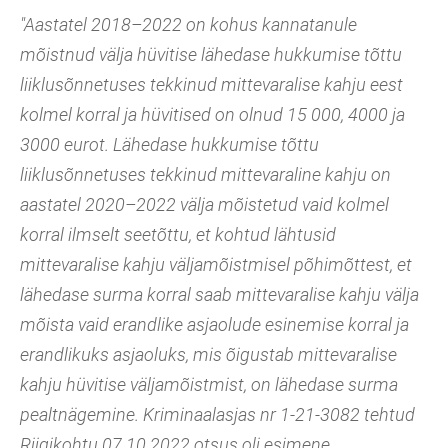
"Aastatel 2018–2022 on kohus kannatanule
mõistnud välja hüvitise lähedase hukkumise tõttu
liiklusõnnetuses tekkinud mittevaralise kahju eest
kolmel korral ja hüvitised on olnud 15 000, 4000 ja
3000 eurot. Lähedase hukkumise tõttu
liiklusõnnetuses tekkinud mittevaraline kahju on
aastatel 2020–2022 välja mõistetud vaid kolmel
korral ilmselt seetõttu, et kohtud lähtusid
mittevaralise kahju väljamõistmisel põhimõttest, et
lähedase surma korral saab mittevaralise kahju välja
mõista vaid erandlike asjaolude esinemise korral ja
erandlikuks asjaoluks, mis õigustab mittevaralise
kahju hüvitise väljamõistmist, on lähedase surma
pealtnägemine. Kriminaalasjas nr 1-21-3082 tehtud
Riigikohtu 07.10.2022 otsus oli esimene