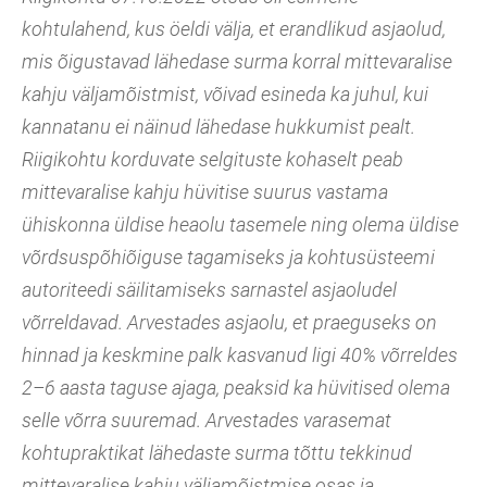
kohtulahend, kus öeldi välja, et erandlikud asjaolud,
mis õigustavad lähedase surma korral mittevaralise
kahju väljamõistmist, võivad esineda ka juhul, kui
kannatanu ei näinud lähedase hukkumist pealt.
Riigikohtu korduvate selgituste kohaselt peab
mittevaralise kahju hüvitise suurus vastama
ühiskonna üldise heaolu tasemele ning olema üldise
võrdsuspõhiõiguse tagamiseks ja kohtusüsteemi
autoriteedi säilitamiseks sarnastel asjaoludel
võrreldavad. Arvestades asjaolu, et praeguseks on
hinnad ja keskmine palk kasvanud ligi 40% võrreldes
2–6 aasta taguse ajaga, peaksid ka hüvitised olema
selle võrra suuremad. Arvestades varasemat
kohtupraktikat lähedaste surma tõttu tekkinud
mittevaralise kahju väljamõistmise osas ja