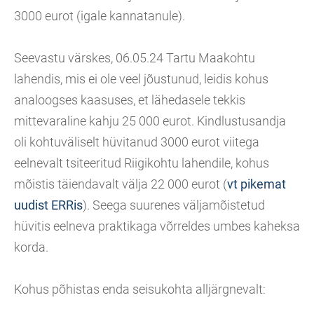
3000 eurot (igale kannatanule).
Seevastu värskes, 06.05.24 Tartu Maakohtu
lahendis, mis ei ole veel jõustunud, leidis kohus
analoogses kaasuses, et lähedasele tekkis
mittevaraline kahju 25 000 eurot. Kindlustusandja
oli kohtuväliselt hüvitanud 3000 eurot viitega
eelnevalt tsiteeritud Riigikohtu lahendile, kohus
mõistis täiendavalt välja 22 000 eurot (
vt pikemat
uudist ERRis
). Seega suurenes väljamõistetud
hüvitis eelneva praktikaga võrreldes umbes kaheksa
korda.
Kohus põhistas enda seisukohta alljärgnevalt: