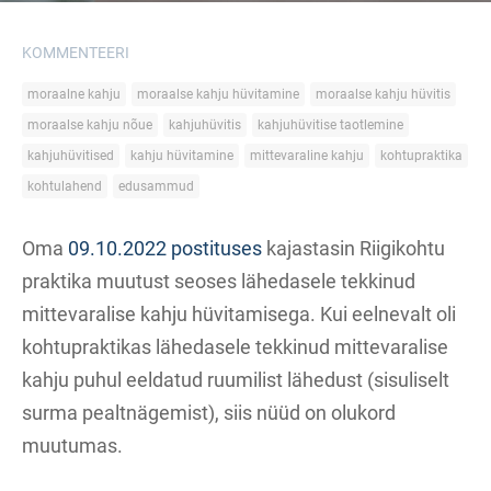
KOMMENTEERI
moraalne kahju
moraalse kahju hüvitamine
moraalse kahju hüvitis
moraalse kahju nõue
kahjuhüvitis
kahjuhüvitise taotlemine
kahjuhüvitised
kahju hüvitamine
mittevaraline kahju
kohtupraktika
kohtulahend
edusammud
Oma
09.10.2022 postituses
kajastasin Riigikohtu
praktika muutust seoses lähedasele tekkinud
mittevaralise kahju hüvitamisega. Kui eelnevalt oli
kohtupraktikas lähedasele tekkinud mittevaralise
kahju puhul eeldatud ruumilist lähedust (sisuliselt
surma pealtnägemist), siis nüüd on olukord
muutumas.