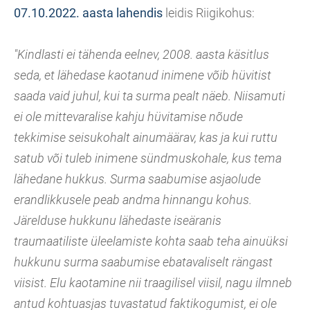
07.10.2022. aasta lahendis
leidis Riigikohus:
"Kindlasti ei tähenda eelnev, 2008. aasta käsitlus
seda, et lähedase kaotanud inimene võib hüvitist
saada vaid juhul, kui ta surma pealt näeb. Niisamuti
ei ole mittevaralise kahju hüvitamise nõude
tekkimise seisukohalt ainumäärav, kas ja kui ruttu
satub või tuleb inimene sündmuskohale, kus tema
lähedane hukkus. Surma saabumise asjaolude
erandlikkusele peab andma hinnangu kohus.
Järelduse hukkunu lähedaste iseäranis
traumaatiliste üleelamiste kohta saab teha ainuüksi
hukkunu surma saabumise ebatavaliselt rängast
viisist. Elu kaotamine nii traagilisel viisil, nagu ilmneb
antud kohtuasjas tuvastatud faktikogumist, ei ole