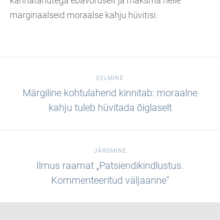
kannatanutega ebavõrdselt ja maksma neile
marginaalseid moraalse kahju hüvitisi.
EELMINE
Märgiline kohtulahend kinnitab: moraalne
kahju tuleb hüvitada õiglaselt
JÄRGMINE
Ilmus raamat „Patsiendikindlustus.
Kommenteeritud väljaanne“