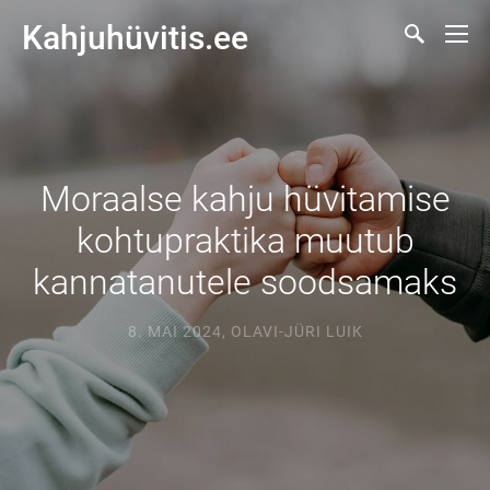
Kahjuhüvitis.ee
Moraalse kahju hüvitamise
kohtupraktika muutub
kannatanutele soodsamaks
8. MAI 2024
,
OLAVI-JÜRI LUIK