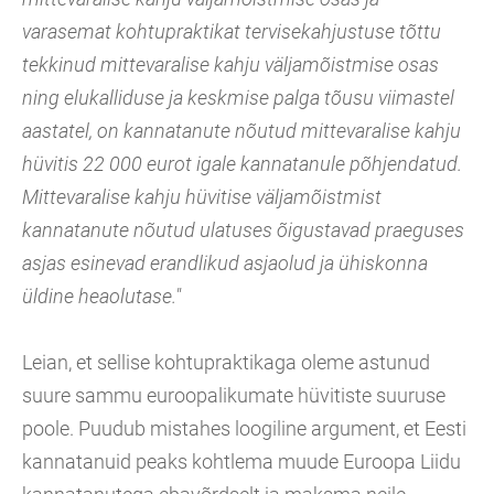
varasemat kohtupraktikat tervisekahjustuse tõttu
tekkinud mittevaralise kahju väljamõistmise osas
ning elukalliduse ja keskmise palga tõusu viimastel
aastatel, on kannatanute nõutud mittevaralise kahju
hüvitis 22 000 eurot igale kannatanule põhjendatud.
Mittevaralise kahju hüvitise väljamõistmist
kannatanute nõutud ulatuses õigustavad praeguses
asjas esinevad erandlikud asjaolud ja ühiskonna
üldine heaolutase."
Leian, et sellise kohtupraktikaga oleme astunud
suure sammu euroopalikumate hüvitiste suuruse
poole. Puudub mistahes loogiline argument, et Eesti
kannatanuid peaks kohtlema muude Euroopa Liidu