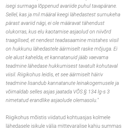
isegi surmaga lõppenud avariide puhul tavapärane.
Sellel, kas ja mil määral keegi lähedastest surnukeha
pärast avariid nägi, ei ole määravat tähendust
olukorras, kus elu kaotamise asjaolud on niivõrd
traagilised, et nendest teadasaamine mistahes viisil
on hukkunu lähedastele äärmiselt raske mõjuga. Ei
ole alust kahelda, et kannatanuid jääb vaevama
teadmine lähedase hukkumisest tavatult kohutaval
viisil. Riigikohus leidis, et see äärmiselt häiriv
teadmine lisandub kannatanute leinakogemusele ja
võimaldab selles asjas jaatada VÕS § 134 lg-s 3
nimetatud erandlike asjaolude olemasolu."
Riigikohus mõistis viidatud kohtuasjas kolmele
lähedasele isikule välja mittevaralise kahju summas