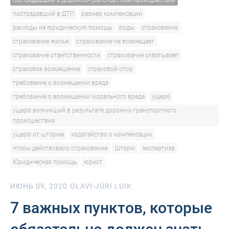
пострадавший в дорожно-транспортном происшествии
пострадавший в ДТП
размер компенсации
расходы на юридическую помощь
роды
страхование
страхование жилья
страхование не возмещает
страхование ответственности
страхование охватывает
страховое возмещение
страховой спор
требование о возмещении вреда
требование о возмещении морального вреда
ущерб
ущерб возникший в результате дорожно-транспортного
происшествия
ущерб от шторма
ходатайство о компенсации
чтобы действовало страхование
Шторм
экспертиза
Юридическая помощь
юрист
ИЮНЬ 09, 2020
OLAVI-JÜRI LUIK
7 важных пунктов, которые