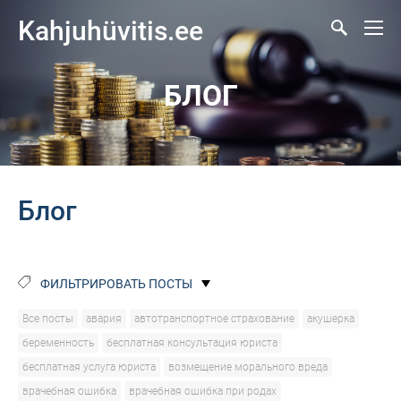
Kahjuhüvitis.ee
БЛОГ
Блог
ФИЛЬТРИРОВАТЬ ПОСТЫ
Все посты
авария
автотранспортное страхование
акушерка
беременность
бесплатная консультация юриста
бесплатная услуга юриста
возмещение морального вреда
врачебная ошибка
врачебная ошибка при родах