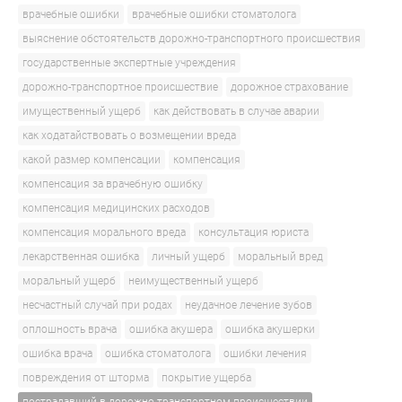
врачебные ошибки
врачебные ошибки стоматолога
выяснение обстоятельств дорожно-транспортного происшествия
государственные экспертные учреждения
дорожно-транспортное происшествие
дорожное страхование
имущественный ущерб
как действовать в случае аварии
как ходатайствовать о возмещении вреда
какой размер компенсации
компенсация
компенсация за врачебную ошибку
компенсация медицинских расходов
компенсация морального вреда
консультация юриста
лекарственная ошибка
личный ущерб
моральный вред
моральный ущерб
неимущественный ущерб
несчастный случай при родах
неудачное лечение зубов
оплошность врача
ошибка акушера
ошибка акушерки
ошибка врача
ошибка стоматолога
ошибки лечения
повреждения от шторма
покрытие ущерба