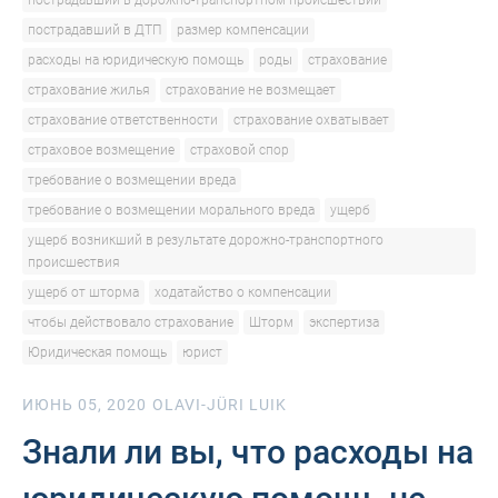
пострадавший в дорожно-транспортном происшествии
пострадавший в ДТП
размер компенсации
расходы на юридическую помощь
роды
страхование
страхование жилья
страхование не возмещает
страхование ответственности
страхование охватывает
страховое возмещение
страховой спор
требование о возмещении вреда
требование о возмещении морального вреда
ущерб
ущерб возникший в результате дорожно-транспортного
происшествия
ущерб от шторма
ходатайство о компенсации
чтобы действовало страхование
Шторм
экспертиза
Юридическая помощь
юрист
ИЮНЬ 05, 2020
OLAVI-JÜRI LUIK
Знали ли вы, что расходы на